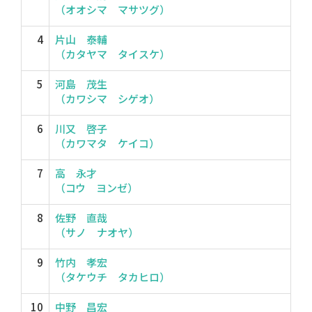
（オオシマ マサツグ）
4
片山 泰輔
（カタヤマ タイスケ）
5
河島 茂生
（カワシマ シゲオ）
6
川又 啓子
（カワマタ ケイコ）
7
高 永才
（コウ ヨンゼ）
8
佐野 直哉
（サノ ナオヤ）
9
竹内 孝宏
（タケウチ タカヒロ）
10
中野 昌宏