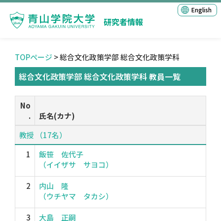
English
研究者情報
TOPページ
> 総合文化政策学部 総合文化政策学科
総合文化政策学部 総合文化政策学科 教員一覧
No
.
氏名(カナ)
教授 （17名）
1
飯笹 佐代子
（イイザサ サヨコ）
2
内山 隆
（ウチヤマ タカシ）
3
大島 正嗣