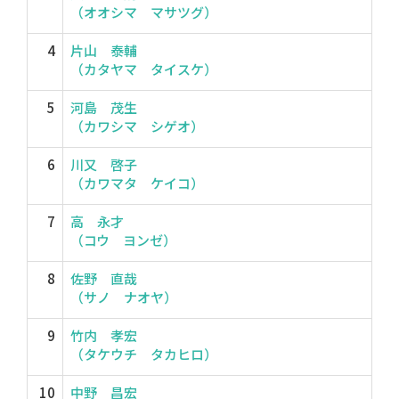
（オオシマ マサツグ）
4
片山 泰輔
（カタヤマ タイスケ）
5
河島 茂生
（カワシマ シゲオ）
6
川又 啓子
（カワマタ ケイコ）
7
高 永才
（コウ ヨンゼ）
8
佐野 直哉
（サノ ナオヤ）
9
竹内 孝宏
（タケウチ タカヒロ）
10
中野 昌宏