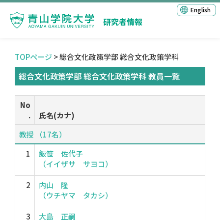
English
研究者情報
TOPページ
> 総合文化政策学部 総合文化政策学科
総合文化政策学部 総合文化政策学科 教員一覧
No
.
氏名(カナ)
教授 （17名）
1
飯笹 佐代子
（イイザサ サヨコ）
2
内山 隆
（ウチヤマ タカシ）
3
大島 正嗣