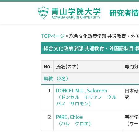
研究者情
TOPページ
> 総合文化政策学部 共通教育・外
総合文化政策学部 共通教育・外国語科目 
No.
氏名(カナ)
専門分
助教 （2名）
1
DONCEL M.U., Salomon
日本研
（ドンセル モリアノ ウル
究
バノ サロモン）
2
PARE, Chloe
芸術学
（パレ クロエ）
（ワー