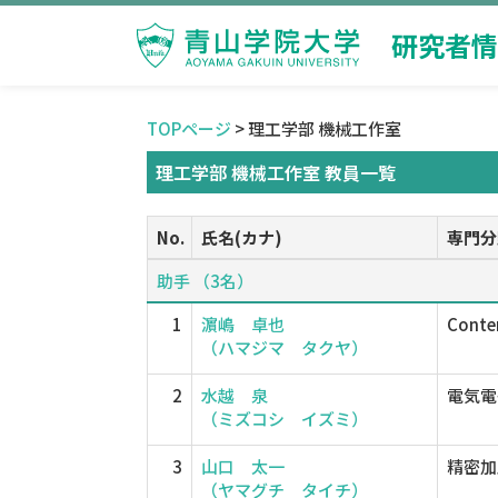
研究者情
TOPページ
> 理工学部 機械工作室
理工学部 機械工作室 教員一覧
No.
氏名(カナ)
専門分
助手 （3名）
1
濵嶋 卓也
Conte
（ハマジマ タクヤ）
2
水越 泉
電気電
（ミズコシ イズミ）
3
山口 太一
精密加
（ヤマグチ タイチ）