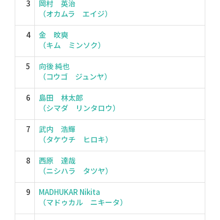
3
岡村 英治
（オカムラ エイジ）
4
金 旼奭
（キム ミンソク）
5
向後 純也
（コウゴ ジュンヤ）
6
島田 林太郎
（シマダ リンタロウ）
7
武内 浩輝
（タケウチ ヒロキ）
8
西原 達哉
（ニシハラ タツヤ）
9
MADHUKAR Nikita
（マドゥカル ニキータ）