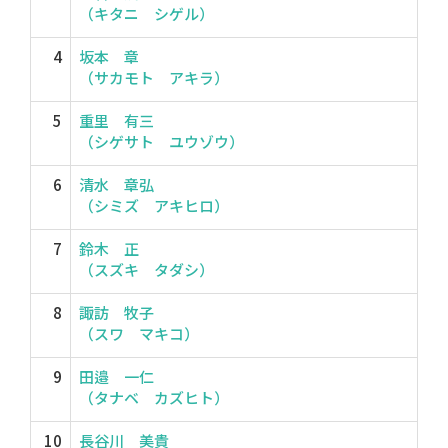
（キタニ シゲル）
4
坂本 章
（サカモト アキラ）
5
重里 有三
（シゲサト ユウゾウ）
6
清水 章弘
（シミズ アキヒロ）
7
鈴木 正
（スズキ タダシ）
8
諏訪 牧子
（スワ マキコ）
9
田邉 一仁
（タナベ カズヒト）
10
長谷川 美貴