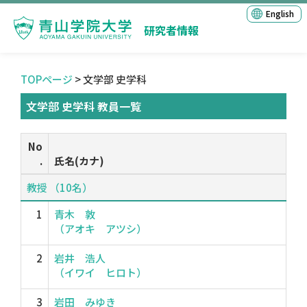
English
研究者情報
TOPページ
> 文学部 史学科
文学部 史学科 教員一覧
No
.
氏名(カナ)
教授 （10名）
1
青木 敦
（アオキ アツシ）
2
岩井 浩人
（イワイ ヒロト）
3
岩田 みゆき