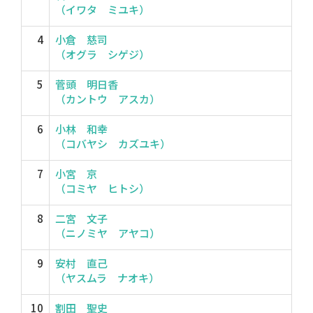
（イワタ ミユキ）
4
小倉 慈司
（オグラ シゲジ）
5
菅頭 明日香
（カントウ アスカ）
6
小林 和幸
（コバヤシ カズユキ）
7
小宮 京
（コミヤ ヒトシ）
8
二宮 文子
（ニノミヤ アヤコ）
9
安村 直己
（ヤスムラ ナオキ）
10
割田 聖史