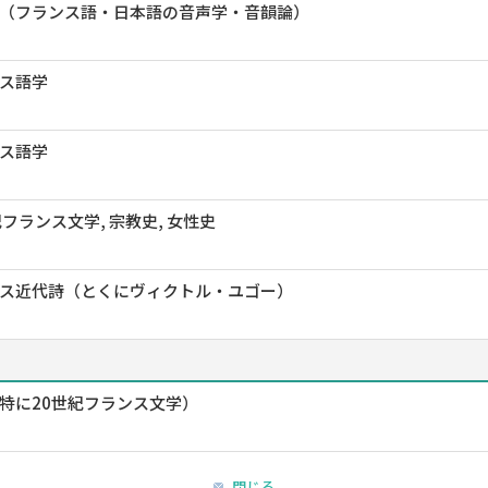
（フランス語・日本語の音声学・音韻論）
ス語学
ス語学
紀フランス文学, 宗教史, 女性史
ス近代詩（とくにヴィクトル・ユゴー）
特に20世紀フランス文学）
閉じる