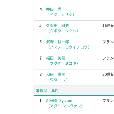
4
井田 尚
（イダ ヒサシ）
5
久保田 剛史
16世
（クボタ タケシ）
6
濵野 耕一郎
フラン
（ハマノ コウイチロウ）
7
福田 美雪
フラン
（フクダ ミユキ）
8
和田 惠里
20世
（ワダ エリ）
准教授 （6名）
1
ADAMI, Sylvain
フラン
（アダミ シルヴァン）