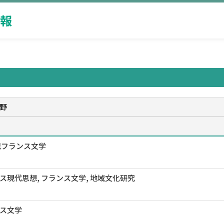
報
野
紀フランス文学
ス現代思想, フランス文学, 地域文化研究
ス文学