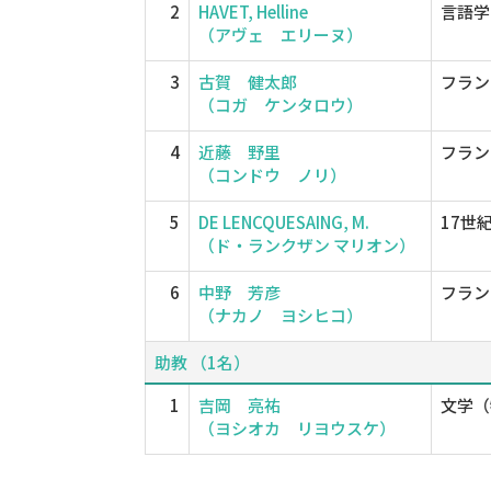
2
HAVET, Helline
言語学
（アヴェ エリーヌ）
3
古賀 健太郎
フラン
（コガ ケンタロウ）
4
近藤 野里
フラン
（コンドウ ノリ）
5
DE LENCQUESAING, M.
17世
（ド・ランクザン マリオン）
6
中野 芳彦
フラン
（ナカノ ヨシヒコ）
助教 （1名）
1
吉岡 亮祐
文学（
（ヨシオカ リヨウスケ）