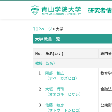
研究者情
TOPページ
> 大学
大学 教員一覧
No.
氏名(カナ)
専門分
教授 （5名）
1
阿部 和広
教育学
（アベ カズヒロ）
2
大垣 尚司
金融法
（オオガキ ヒサシ）
3
佐藤 敏彦
公衆衛
（サトウ トシヒコ）