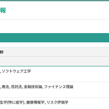
報
野
, ソフトウェア工学
, 商法, 信託法, 金融技術論, ファイナンス理論
生学(特に疫学), 健康情報学, リスク評価学