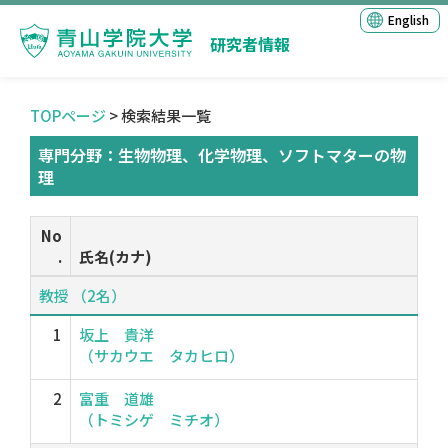
English
研究者情報
TOPページ
> 検索結果一覧
専門分野：生物物理、化学物理、ソフトマターの物
理
No
.
氏名(カナ)
教授 （2名）
1
坂上 貴洋
（サカウエ タカヒロ）
2
富重 道雄
（トミシゲ ミチオ）