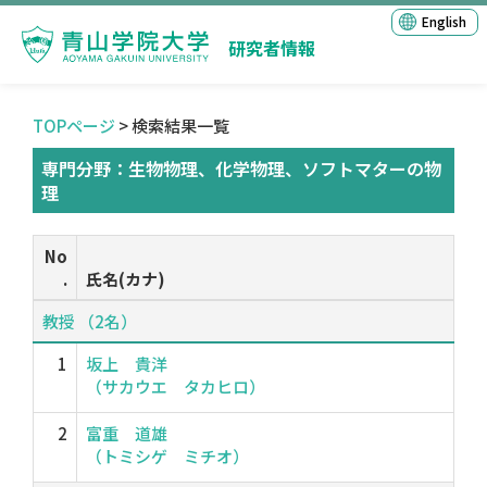
English
研究者情報
TOPページ
> 検索結果一覧
専門分野：生物物理、化学物理、ソフトマターの物
理
No
.
氏名(カナ)
教授 （2名）
1
坂上 貴洋
（サカウエ タカヒロ）
2
富重 道雄
（トミシゲ ミチオ）