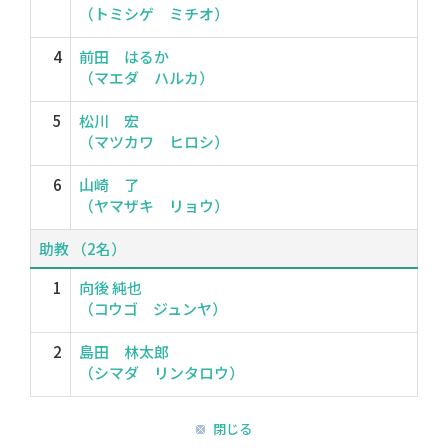
（トミシゲ ミチオ）
4
前田 はるか
（マエダ ハルカ）
5
松川 宏
（マツカワ ヒロシ）
6
山崎 了
（ヤマザキ リョウ）
助教 （2名）
1
向後 純也
（コウゴ ジュンヤ）
2
島田 林太郎
（シマダ リンタロウ）
閉じる