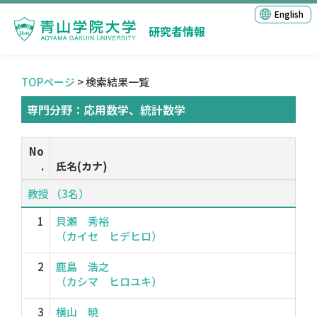
English
研究者情報
TOPページ
> 検索結果一覧
専門分野：応用数学、統計数学
No
.
氏名(カナ)
教授 （3名）
1
貝瀬 秀裕
（カイセ ヒデヒロ）
2
鹿島 浩之
（カシマ ヒロユキ）
3
横山 暁