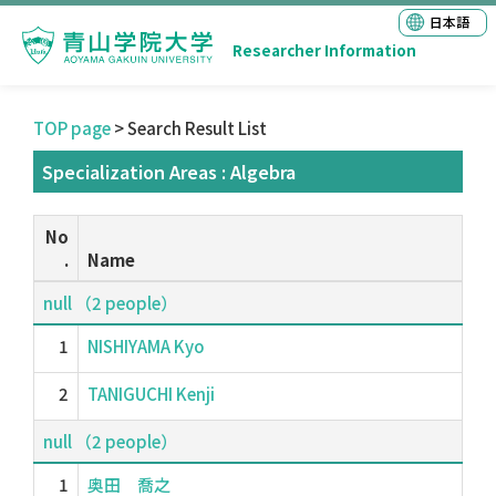
日本語
Researcher Information
TOP page
> Search Result List
Specialization Areas : Algebra
No
.
Name
null （2 people）
1
NISHIYAMA Kyo
2
TANIGUCHI Kenji
null （2 people）
1
奥田 喬之