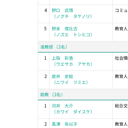
4
野口 武悟
コミュ
（ノグチ タケノリ）
5
野末 俊比古
教育人
（ノズエ トシヒコ）
准教授 （2名）
1
上阪 彩香
社会情
（ウエサカ アヤカ）
2
庭井 史絵
教育人
（ニワイ フミエ）
助教 （2名）
1
河井 大介
総合文
（カワイ ダイスケ）
2
髙澤 有以子
教育人