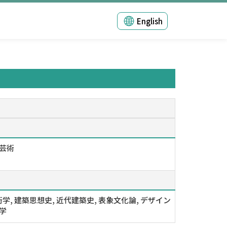
English
 芸術
学, 建築思想史, 近代建築史, 表象文化論, デザイン
館学