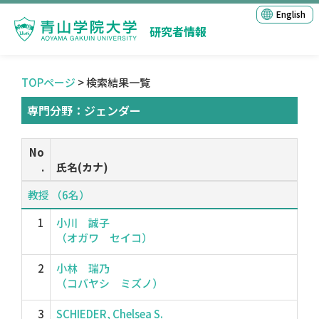
English
研究者情報
TOPページ
> 検索結果一覧
専門分野：ジェンダー
No
.
氏名(カナ)
教授 （6名）
1
小川 誠子
（オガワ セイコ）
2
小林 瑞乃
（コバヤシ ミズノ）
3
SCHIEDER, Chelsea S.