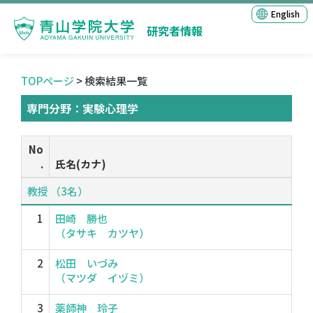
English
研究者情報
TOPページ
> 検索結果一覧
専門分野：実験心理学
No
.
氏名(カナ)
教授 （3名）
1
田崎 勝也
（タサキ カツヤ）
2
松田 いづみ
（マツダ イヅミ）
3
薬師神 玲子