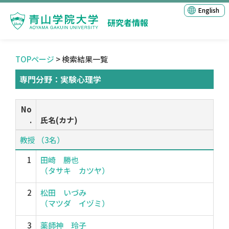
English
研究者情報
TOPページ
> 検索結果一覧
専門分野：実験心理学
No
.
氏名(カナ)
教授 （3名）
1
田崎 勝也
（タサキ カツヤ）
2
松田 いづみ
（マツダ イヅミ）
3
薬師神 玲子