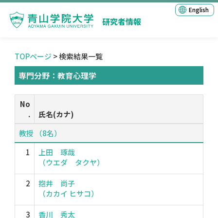
English
研究者情報
TOPページ
> 検索結果一覧
専門分野：教育心理学
No
.
氏名(カナ)
教授 （8名）
1
上田 琢哉
（ウエダ タクヤ）
2
抱井 尚子
（カカイ ヒサコ）
3
香川 秀太