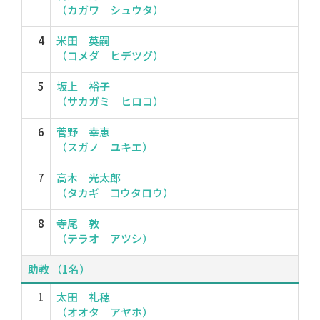
（カガワ シュウタ）
4
米田 英嗣
（コメダ ヒデツグ）
5
坂上 裕子
（サカガミ ヒロコ）
6
菅野 幸恵
（スガノ ユキエ）
7
高木 光太郎
（タカギ コウタロウ）
8
寺尾 敦
（テラオ アツシ）
助教 （1名）
1
太田 礼穂
（オオタ アヤホ）