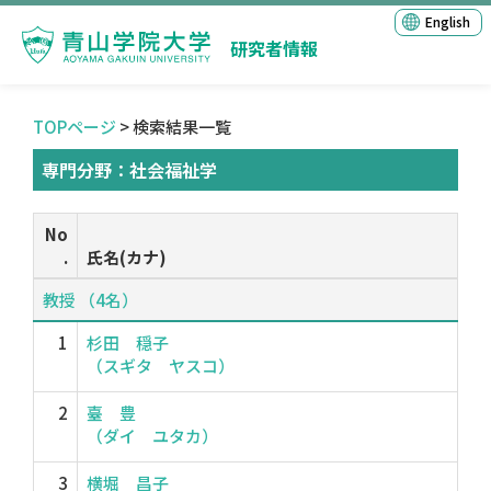
English
研究者情報
TOPページ
> 検索結果一覧
専門分野：社会福祉学
No
.
氏名(カナ)
教授 （4名）
1
杉田 穏子
（スギタ ヤスコ）
2
臺 豊
（ダイ ユタカ）
3
横堀 昌子