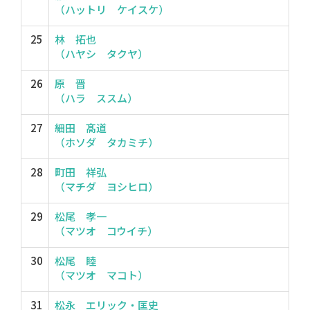
（ハットリ ケイスケ）
25
林 拓也
（ハヤシ タクヤ）
26
原 晋
（ハラ ススム）
27
細田 髙道
（ホソダ タカミチ）
28
町田 祥弘
（マチダ ヨシヒロ）
29
松尾 孝一
（マツオ コウイチ）
30
松尾 睦
（マツオ マコト）
31
松永 エリック・匡史