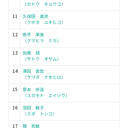
（カトウ キョウコ）
11
久保田 進彦
（クボタ ユキヒコ）
12
熊平 美香
（クマヒラ ミカ）
13
佐藤 靖
（サトウ オサム）
14
澤田 直宏
（サワダ ナオヒロ）
15
菅本 栄造
（スガモト エイゾウ）
16
須田 敏子
（スダ トシコ）
17
関 秀敏