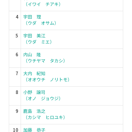
（イワイ チアキ）
4
宇田 理
（ウダ オサム）
5
宇田 美江
（ウダ ミエ）
6
内山 隆
（ウチヤマ タカシ）
7
大内 紀知
（オオウチ ノリトモ）
8
小野 譲司
（オノ ジョウジ）
9
鹿島 浩之
（カシマ ヒロユキ）
10
加藤 恭子