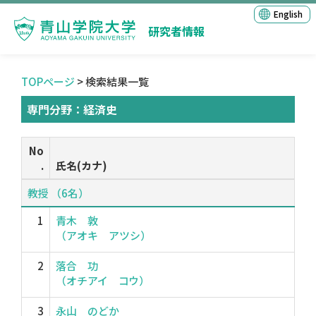
English
研究者情報
TOPページ
> 検索結果一覧
専門分野：経済史
No
.
氏名(カナ)
教授 （6名）
1
青木 敦
（アオキ アツシ）
2
落合 功
（オチアイ コウ）
3
永山 のどか