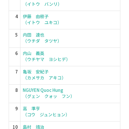
（イトウ バンリ）
4
伊藤 由樹子
（イトウ ユキコ）
5
内田 達也
（ウチダ タツヤ）
6
内山 義英
（ウチヤマ ヨシヒデ）
7
亀坂 安紀子
（カメサカ アキコ）
8
NGUYEN Quoc Hung
（グェン クォッ フン）
9
高 準亨
（コウ ジュンヒョン）
10
島村 靖治