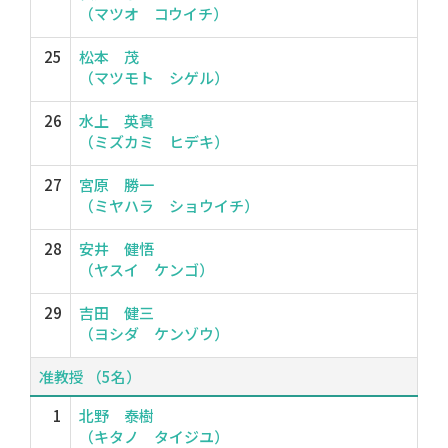
（マツオ コウイチ）
25
松本 茂
（マツモト シゲル）
26
水上 英貴
（ミズカミ ヒデキ）
27
宮原 勝一
（ミヤハラ ショウイチ）
28
安井 健悟
（ヤスイ ケンゴ）
29
吉田 健三
（ヨシダ ケンゾウ）
准教授 （5名）
1
北野 泰樹
（キタノ タイジユ）