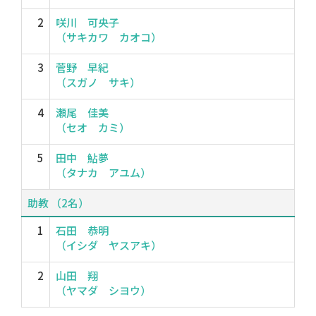
2
咲川 可央子
（サキカワ カオコ）
3
菅野 早紀
（スガノ サキ）
4
瀬尾 佳美
（セオ カミ）
5
田中 鮎夢
（タナカ アユム）
助教 （2名）
1
石田 恭明
（イシダ ヤスアキ）
2
山田 翔
（ヤマダ シヨウ）