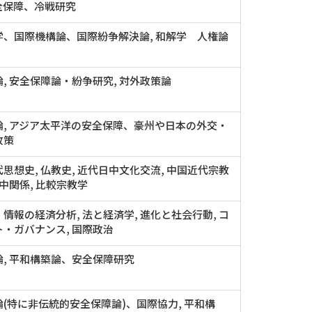
全保障、冷戦研究
学、国際機構論、国際紛争解決論, 和解学 人権論
, 安全保障論・紛争研究, 対外政策論
論, アジア太平洋の安全保障、豪州や日本の外交・
政策
思想史, 仏教史, 近代日中文化交流, 中国近代宗教
日中関係, 比較宗教学
情報の経済分析, 法と経済学, 進化と社会行動, コ
・ガバナンス, 国際政治
, 平和構築論、安全保障研究
(特に非伝統的安全保障論)、国際協力, 平和構