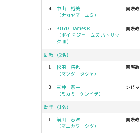
4
中山 裕美
国際政
（ナカヤマ ユミ）
5
BOYD, James P.
国際政
（ボイド ジェームズ パトリッ
ク Ⅲ）
助教 （2名）
1
松田 拓也
国際政
（マツダ タクヤ）
2
三神 憲一
シビッ
（ミカミ ケンイチ）
助手 （1名）
1
前川 志津
国際政
（マエカワ シヅ）