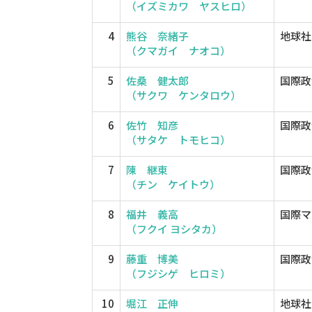
（イズミカワ ヤスヒロ）
4
熊谷 奈緒子
地球社
（クマガイ ナオコ）
5
佐桑 健太郎
国際政
（サクワ ケンタロウ）
6
佐竹 知彦
国際政
（サタケ トモヒコ）
7
陳 継東
国際政
（チン ケイトウ）
8
福井 義高
国際マ
（フクイ ヨシタカ）
9
藤重 博美
国際政
（フジシゲ ヒロミ）
10
堀江 正伸
地球社