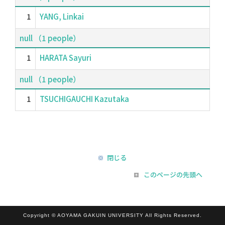
1
YANG, Linkai
null （1 people）
1
HARATA Sayuri
null （1 people）
1
TSUCHIGAUCHI Kazutaka
閉じる
このページの先頭へ
Copyright © AOYAMA GAKUIN UNIVERSITY All Rights Reserved.