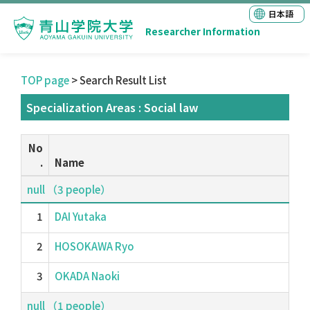
日本語
Researcher Information
TOP page
> Search Result List
Specialization Areas : Social law
No
.
Name
null （3 people）
1
DAI Yutaka
2
HOSOKAWA Ryo
3
OKADA Naoki
null （1 people）