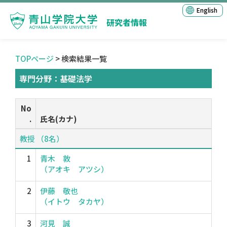
English
研究者情報
TOPページ
> 検索結果一覧
専門分野：基礎法学
No
.
氏名(カナ)
教授 （8名）
1
青木 敦
（アオキ アツシ）
2
伊藤 敬也
（イトウ タカヤ）
3
河見 誠