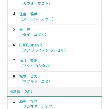
（カワミ マコト）
4
住吉 雅美
（スミヨシ マサミ）
5
臺 豊
（ダイ ユタカ）
6
DUFF, Brian R.
（ダフ ブライアン ラッセル）
7
福井 義高
（フクイ ヨシタカ）
8
松本 英実
（マツモト エミ）
准教授 （2名）
1
酒巻 修也
（サカマキ ナオヤ）