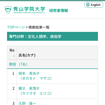
English
研究者情報
TOPページ
> 検索結果一覧
専門分野：文化人類学、民俗学
No
.
氏名(カナ)
教授 （7名）
1
岡本 真佐子
（オカモト マサコ）
2
勝又 恵理子
（カツマタ エリコ）
3
久野 陽一