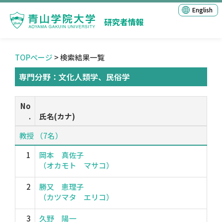
English
研究者情報
TOPページ
> 検索結果一覧
専門分野：文化人類学、民俗学
No
.
氏名(カナ)
教授 （7名）
1
岡本 真佐子
（オカモト マサコ）
2
勝又 恵理子
（カツマタ エリコ）
3
久野 陽一