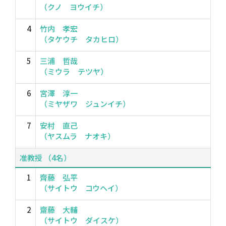
（クノ ヨウイチ）
4
竹内 孝宏
（タケウチ タカヒロ）
5
三浦 哲哉
（ミウラ テツヤ）
6
宮澤 淳一
（ミヤザワ ジュンイチ）
7
安村 直己
（ヤスムラ ナオキ）
准教授 （4名）
1
齊藤 弘平
（サイトウ コウヘイ）
2
齋藤 大輔
（サイトウ ダイスケ）