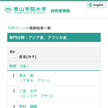
English
研究者情報
TOPページ
> 検索結果一覧
専門分野：アジア史、アフリカ史
No
.
氏名(カナ)
教授 （3名）
1
青木 敦
（アオキ アツシ）
2
二宮 文子
（ニノミヤ アヤコ）
3
野村 親義