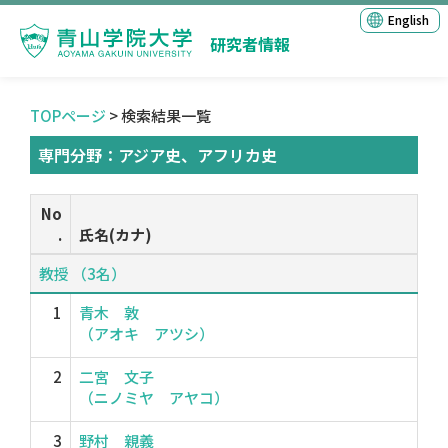
English
研究者情報
TOPページ
> 検索結果一覧
専門分野：アジア史、アフリカ史
No
.
氏名(カナ)
教授 （3名）
1
青木 敦
（アオキ アツシ）
2
二宮 文子
（ニノミヤ アヤコ）
3
野村 親義