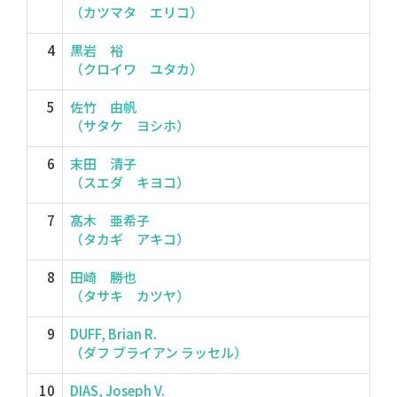
（カツマタ エリコ）
4
黒岩 裕
（クロイワ ユタカ）
5
佐竹 由帆
（サタケ ヨシホ）
6
末田 清子
（スエダ キヨコ）
7
髙木 亜希子
（タカギ アキコ）
8
田崎 勝也
（タサキ カツヤ）
9
DUFF, Brian R.
（ダフ ブライアン ラッセル）
10
DIAS, Joseph V.