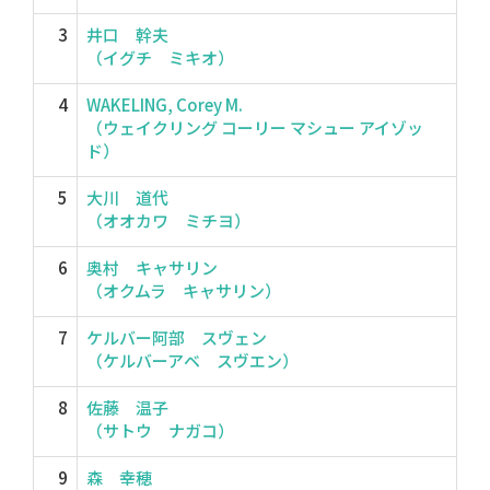
3
井口 幹夫
（イグチ ミキオ）
4
WAKELING, Corey M.
（ウェイクリング コーリー マシュー アイゾッ
ド）
5
大川 道代
（オオカワ ミチヨ）
6
奥村 キャサリン
（オクムラ キャサリン）
7
ケルバー阿部 スヴェン
（ケルバーアベ スヴエン）
8
佐藤 温子
（サトウ ナガコ）
9
森 幸穂