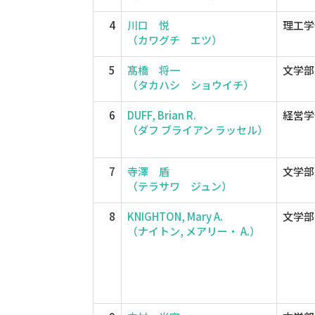
4
川口 悦
理工学
（カワグチ エツ）
5
髙橋 将一
文学部
（タカハシ ショウイチ）
6
DUFF, Brian R.
経営学
（ダフ ブライアン ラッセル）
7
寺澤 盾
文学部
（テラサワ ジュン）
8
KNIGHTON, Mary A.
文学部
（ナイトン, メアリー・ A.）