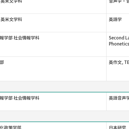
 英米文学科
音声学・音
 英米文学科
英語学
報学部 社会情報学科
Second La
Phonetic
部
英作文, T
報学部 社会情報学科
英語音声学
化政策学部
日本研究