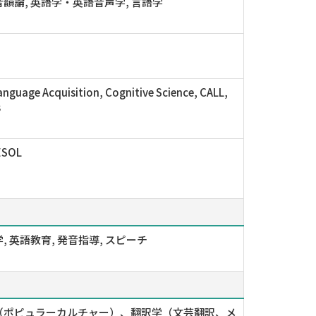
韻論, 英語学・英語音声学, 言語学
nguage Acquisition, Cognitive Science, CALL,
s
ESOL
, 英語教育, 発音指導, スピーチ
（ポピュラーカルチャー）、翻訳学（文芸翻訳、メ