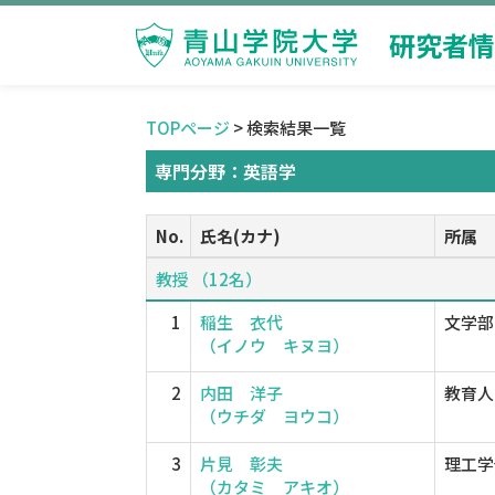
研究者情
TOPページ
> 検索結果一覧
専門分野：英語学
No.
氏名(カナ)
所属
教授 （12名）
1
稲生 衣代
文学部
（イノウ キヌヨ）
2
内田 洋子
教育人
（ウチダ ヨウコ）
3
片見 彰夫
理工学
（カタミ アキオ）