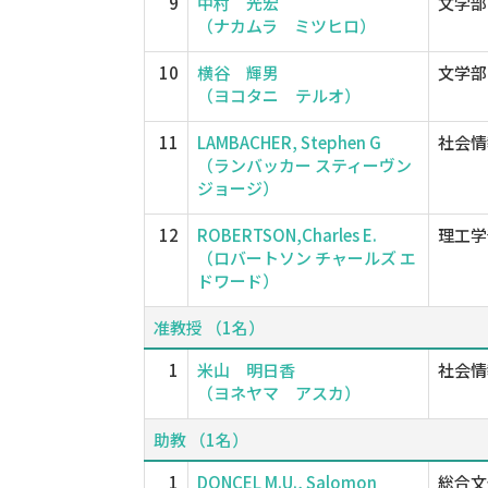
9
中村 光宏
文学部
（ナカムラ ミツヒロ）
10
横谷 輝男
文学部
（ヨコタニ テルオ）
11
LAMBACHER, Stephen G
社会情
（ランバッカー スティーヴン
ジョージ）
12
ROBERTSON,Charles E.
理工学
（ロバートソン チャールズ エ
ドワード）
准教授 （1名）
1
米山 明日香
社会情
（ヨネヤマ アスカ）
助教 （1名）
1
DONCEL M.U., Salomon
総合文