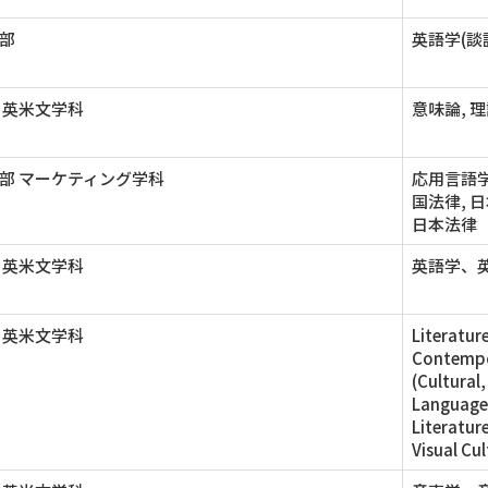
部
英語学(談
 英米文学科
意味論, 
部 マーケティング学科
応用言語学
国法律, 
日本法律
 英米文学科
英語学、英
 英米文学科
Literatur
Contempor
(Cultural
Language(
Literature
Visual Cu