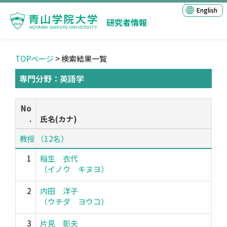
English
研究者情報
TOPページ
> 検索結果一覧
専門分野：英語学
No
.
氏名(カナ)
教授 （12名）
1
稲生 衣代
（イノウ キヌヨ）
2
内田 洋子
（ウチダ ヨウコ）
3
片見 彰夫