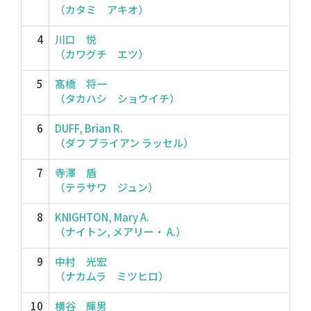
（カタミ アキオ）
4
川口 悦
（カワグチ エツ）
5
髙橋 将一
（タカハシ ショウイチ）
6
DUFF, Brian R.
（ダフ ブライアン ラッセル）
7
寺澤 盾
（テラサワ ジュン）
8
KNIGHTON, Mary A.
（ナイトン, メアリー・ A.）
9
中村 光宏
（ナカムラ ミツヒロ）
10
横谷 輝男