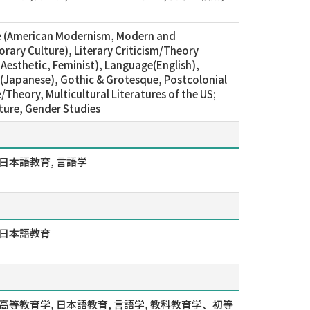
e (American Modernism, Modern and
ary Culture), Literary Criticism/Theory
, Aesthetic, Feminist), Language(English),
Japanese), Gothic & Grotesque, Postcolonial
/Theory, Multicultural Literatures of the US;
lture, Gender Studies
 日本語教育, 言語学
 日本語教育
 高等教育学, 日本語教育, 言語学, 教科教育学、初等