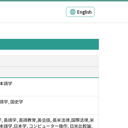
English
日本語学
語学, 国史学
, 英語学, 英語教育,英会話, 英米法律,国際法律,米
日本語学,日本学, コンピューター操作, 日米比較論,