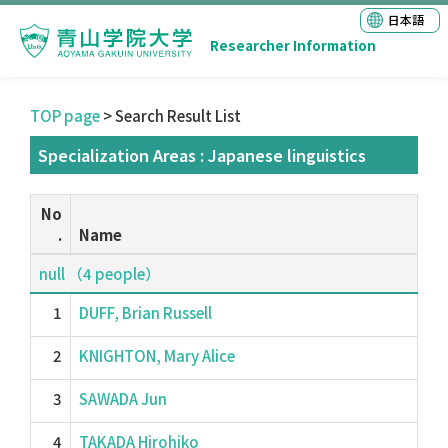
日本語
Researcher Information
TOP page
> Search Result List
Specialization Areas : Japanese linguistics
No
.
Name
null （4 people）
1
DUFF, Brian Russell
2
KNIGHTON, Mary Alice
3
SAWADA Jun
4
TAKADA Hirohiko