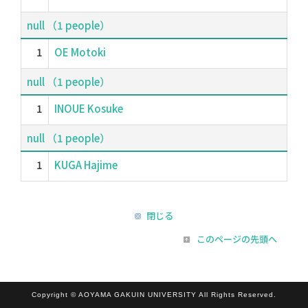
null （1 people）
1
OE Motoki
null （1 people）
1
INOUE Kosuke
null （1 people）
1
KUGA Hajime
閉じる
このページの先頭へ
Copyright © AOYAMA GAKUIN UNIVERSITY All Rights Reserved.