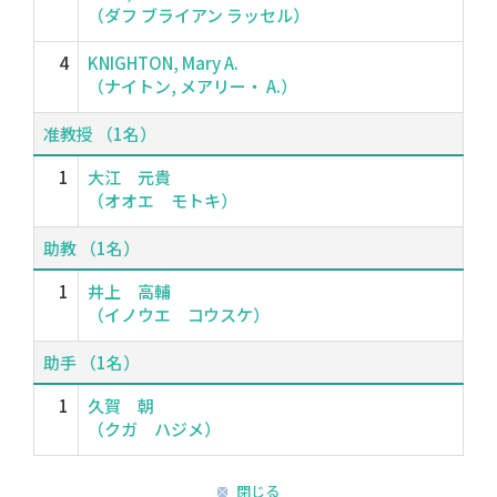
（ダフ ブライアン ラッセル）
4
KNIGHTON, Mary A.
（ナイトン, メアリー・ A.）
准教授 （1名）
1
大江 元貴
（オオエ モトキ）
助教 （1名）
1
井上 高輔
（イノウエ コウスケ）
助手 （1名）
1
久賀 朝
（クガ ハジメ）
閉じる