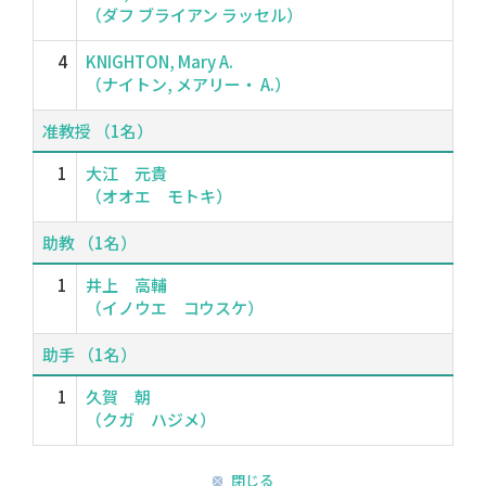
（ダフ ブライアン ラッセル）
4
KNIGHTON, Mary A.
（ナイトン, メアリー・ A.）
准教授 （1名）
1
大江 元貴
（オオエ モトキ）
助教 （1名）
1
井上 高輔
（イノウエ コウスケ）
助手 （1名）
1
久賀 朝
（クガ ハジメ）
閉じる