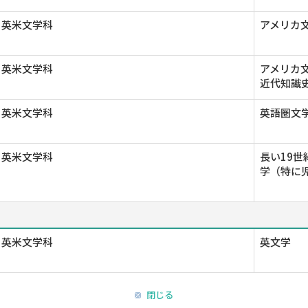
 英米文学科
アメリカ文
 英米文学科
アメリカ文
近代知識史
 英米文学科
英語圏文学
 英米文学科
長い19世紀
学（特に児
 英米文学科
英文学
閉じる