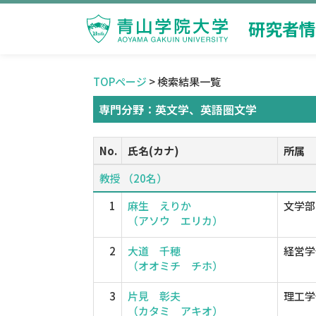
研究者情
TOPページ
> 検索結果一覧
専門分野：英文学、英語圏文学
No.
氏名(カナ)
所属
教授 （20名）
1
麻生 えりか
文学部
（アソウ エリカ）
2
大道 千穂
経営学
（オオミチ チホ）
3
片見 彰夫
理工学
（カタミ アキオ）