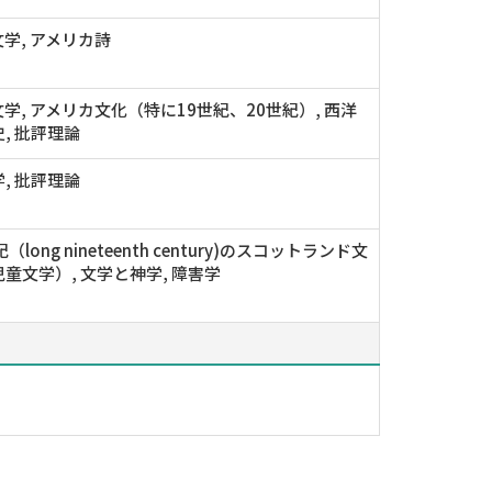
学, アメリカ詩
学, アメリカ文化（特に19世紀、20世紀）, 西洋
, 批評理論
, 批評理論
（long nineteenth century)のスコットランド文
童文学）, 文学と神学, 障害学