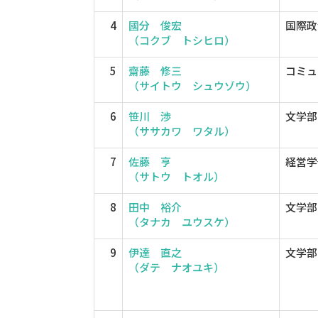
4
國分 俊宏
国際政
（コクブ トシヒロ）
5
齋藤 修三
コミュ
（サイトウ シュウゾウ）
6
笹川 渉
文学部
（ササカワ ワタル）
7
佐藤 亨
経営学
（サトウ トオル）
8
田中 裕介
文学部
（タナカ ユウスケ）
9
伊達 直之
文学部
（ダテ ナオユキ）