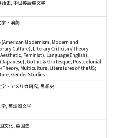
語史, 中世英語英文学
文学・演劇
e (American Modernism, Modern and
ary Culture), Literary Criticism/Theory
, Aesthetic, Feminist), Language(English),
Japanese), Gothic & Grotesque, Postcolonial
/Theory, Multicultural Literatures of the US;
lture, Gender Studies
学・アメリカ研究, 思想史
学, 英語圏文学
英国文化, 英国史