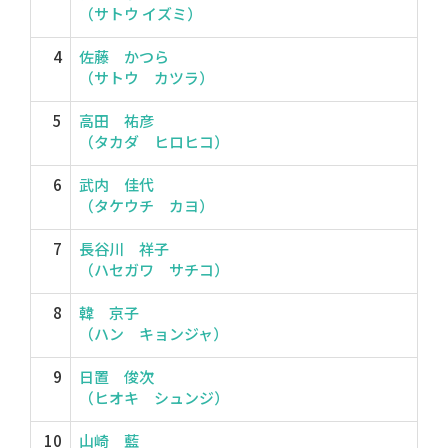
（サトウ イズミ）
4
佐藤 かつら
（サトウ カツラ）
5
高田 祐彦
（タカダ ヒロヒコ）
6
武内 佳代
（タケウチ カヨ）
7
長谷川 祥子
（ハセガワ サチコ）
8
韓 京子
（ハン キョンジャ）
9
日置 俊次
（ヒオキ シュンジ）
10
山崎 藍