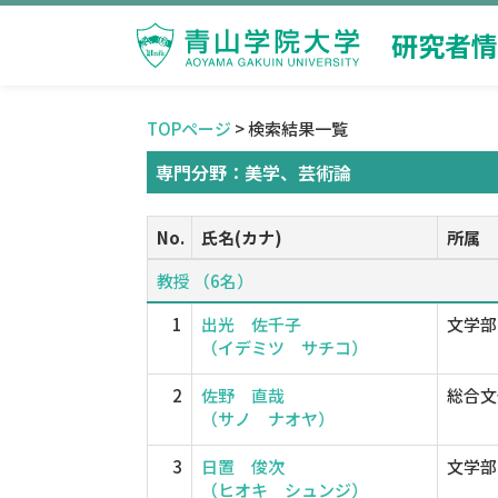
研究者情
TOPページ
> 検索結果一覧
専門分野：美学、芸術論
No.
氏名(カナ)
所属
教授 （6名）
1
出光 佐千子
文学部
（イデミツ サチコ）
2
佐野 直哉
総合文
（サノ ナオヤ）
3
日置 俊次
文学部
（ヒオキ シュンジ）