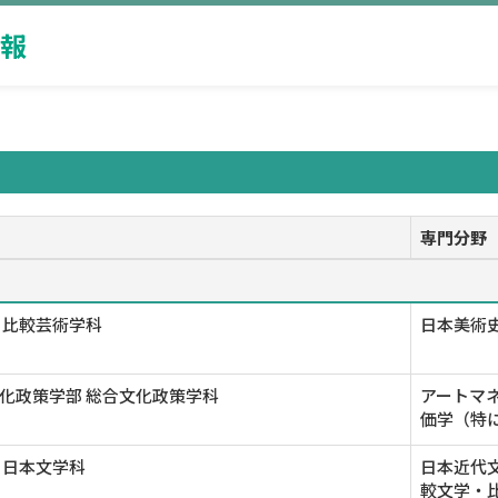
報
専門分野
 比較芸術学科
日本美術史
化政策学部 総合文化政策学科
アートマネ
価学（特
 日本文学科
日本近代文
較文学・比