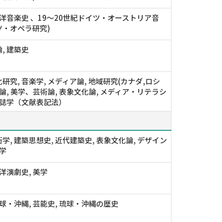
西洋音楽史 、19〜20世紀ドイツ・オーストリア音
ツ・オペラ研究)
, 建築史
研究, 音楽学, メディア論, 地域研究(カナダ,ロシ
訳論, 美学、芸術論, 表象文化論, メディア・リテラシ
書誌学（文献表記法）
学, 建築思想史, 近代建築史, 表象文化論, デザイン
館学
西洋演劇史, 美学
琉球・沖縄, 芸能史, 琉球・沖縄の歴史