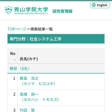
English
研究者情報
TOPページ
> 検索結果一覧
専門分野：社会システム工学
No
.
氏名(カナ)
教授 （6名）
1
鹿島 浩之
（カシマ ヒロユキ）
2
髙橋 朋一
（タカハシ トモカズ）
3
竹田 賢