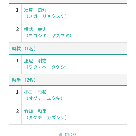
1
須賀 良介
（スガ リョウスケ）
2
横式 康史
（ヨコシキ ヤスフミ）
助教 （1名）
1
渡辺 剛志
（ワタナベ タケシ）
助手 （2名）
1
小口 有希
（オグチ ユウキ）
2
竹知 和重
（タケチ カズシゲ）
閉じる