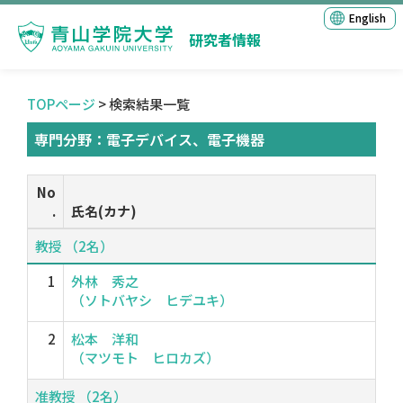
English
研究者情報
TOPページ
> 検索結果一覧
専門分野：電子デバイス、電子機器
No
.
氏名(カナ)
教授 （2名）
1
外林 秀之
（ソトバヤシ ヒデユキ）
2
松本 洋和
（マツモト ヒロカズ）
准教授 （2名）