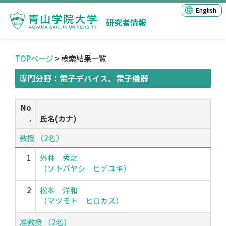
English
研究者情報
TOPページ
> 検索結果一覧
専門分野：電子デバイス、電子機器
No
.
氏名(カナ)
教授 （2名）
1
外林 秀之
（ソトバヤシ ヒデユキ）
2
松本 洋和
（マツモト ヒロカズ）
准教授 （2名）