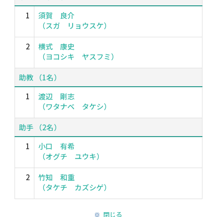
1
須賀 良介
（スガ リョウスケ）
2
横式 康史
（ヨコシキ ヤスフミ）
助教 （1名）
1
渡辺 剛志
（ワタナベ タケシ）
助手 （2名）
1
小口 有希
（オグチ ユウキ）
2
竹知 和重
（タケチ カズシゲ）
閉じる