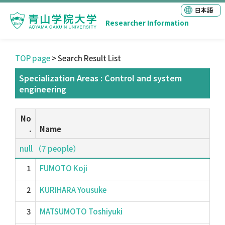
日本語
Researcher Information
TOP page
> Search Result List
Specialization Areas : Control and system
engineering
No
.
Name
null （7 people）
1
FUMOTO Koji
2
KURIHARA Yousuke
3
MATSUMOTO Toshiyuki