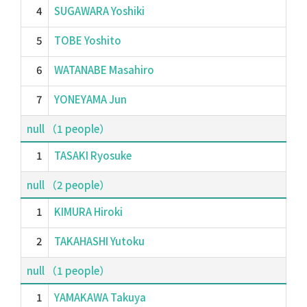
4
SUGAWARA Yoshiki
5
TOBE Yoshito
6
WATANABE Masahiro
7
YONEYAMA Jun
null （1 people）
1
TASAKI Ryosuke
null （2 people）
1
KIMURA Hiroki
2
TAKAHASHI Yutoku
null （1 people）
1
YAMAKAWA Takuya