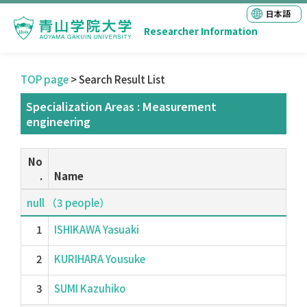
日本語
Researcher Information
TOP page
> Search Result List
Specialization Areas : Measurement
engineering
No
.
Name
null （3 people）
1
ISHIKAWA Yasuaki
2
KURIHARA Yousuke
3
SUMI Kazuhiko