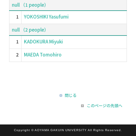
null （1 people）
1
YOKOSHIKI Yasufumi
null （2 people）
1
KADOKURA Miyuki
2
MAEDA Tomohiro
閉じる
このページの先頭へ
Copyright © AOYAMA GAKUIN UNIVERSITY All Rights Reserved.