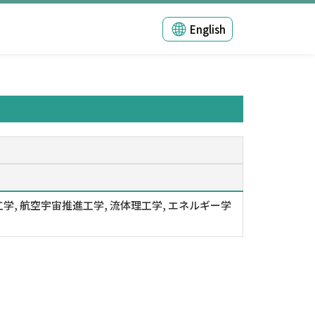
English
学, 航空宇宙推進工学, 流体理工学, エネルギー学