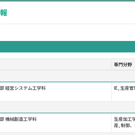
報
専門分野
部 経営システム工学科
IE, 生産
部 機械創造工学科
生産加工学
産, 制御