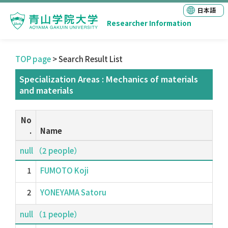
日本語
Researcher Information
TOP page
> Search Result List
Specialization Areas : Mechanics of materials
and materials
No
.
Name
null （2 people）
1
FUMOTO Koji
2
YONEYAMA Satoru
null （1 people）