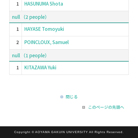
1
HASUNUMA Shota
null （2 people）
1
HAYASE Tomoyuki
2
POINCLOUX, Samuel
null （1 people）
1
KITAZAWA Yuki
閉じる
このページの先頭へ
Copyright © AOYAMA GAKUIN UNIVERSITY All Rights Reserved.