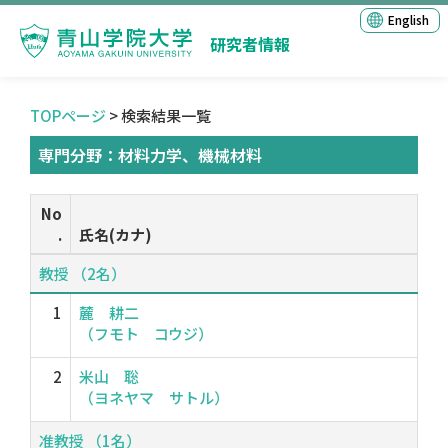
English
研究者情報
TOPページ
> 検索結果一覧
専門分野：材料力学、機械材料
No
.
氏名(カナ)
教授 （2名）
1
麓 耕二
（フモト コウジ）
2
米山 聡
（ヨネヤマ サトル）
准教授 （1名）