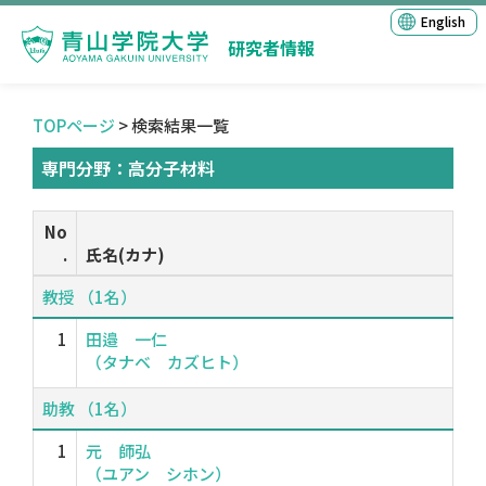
English
研究者情報
TOPページ
> 検索結果一覧
専門分野：高分子材料
No
.
氏名(カナ)
教授 （1名）
1
田邉 一仁
（タナベ カズヒト）
助教 （1名）
1
元 師弘
（ユアン シホン）